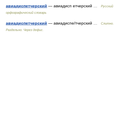
авиадиспетчерский
— авиадисп етчерский …
Русский
орфографический словарь
авиадиспетчерский
— авиадиспе/тчерский …
Слитно.
Раздельно. Через дефис.